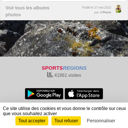
Voir tous les albums
Publié le
27 mai 2022
par
J-Pierre
photos
SPORTS
REGIONS
41861
visites
Charte cookies
Gestion des cookies
Ce site utilise des cookies et vous donne le contrôle sur ceux
Informations légales
Signaler un contenu inapproprié
que vous souhaitez activer
Tout accepter
Tout refuser
Personnaliser
Envie de participer ?
Connexion