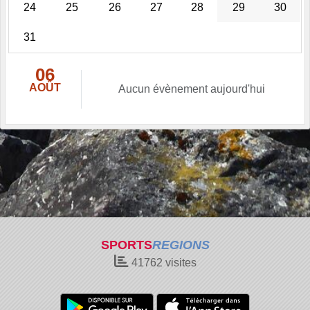
24
25
26
27
28
29
30
31
06
AOÛT
Aucun évènement aujourd'hui
SPORTS
REGIONS
41762
visites