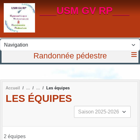
Panneau de gestion des cookies
___USM GV RP___
Randonnée pédestre
Accueil
Les équipes
LES ÉQUIPES
2 équipes