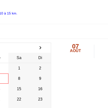
 10 à 15 km.
07
AOÛT
e
Sa
Di
1
2
8
9
4
15
16
1
22
23