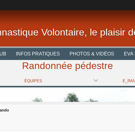
nastique Volontaire, le plaisir
LUB
INFOS PRATIQUES
PHOTOS & VIDÉOS
EVA 
Randonnée pédestre
ÉQUIPES
E_RAN
ando