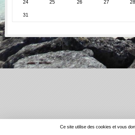
24
25
26
27
2
31
SPORTS
REGIONS
Ce site utilise des cookies et vous do
41813
visites