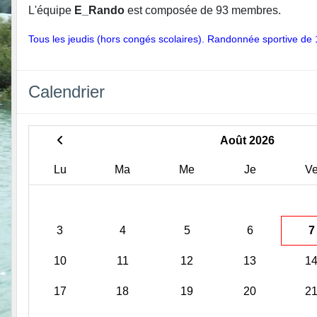
L'équipe
E_Rando
est composée de 93 membres.
Tous les jeudis (hors congés scolaires). Randonnée sportive de
Calendrier
Août 2026
Lu
Ma
Me
Je
V
3
4
5
6
7
10
11
12
13
1
17
18
19
20
2