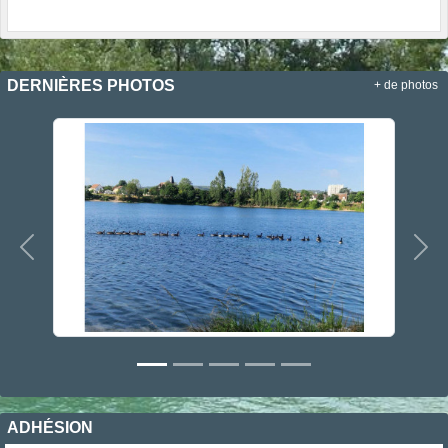
DERNIÈRES PHOTOS
+ de photos
Précedent
Sui
ADHÉSION