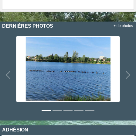
DERNIÈRES PHOTOS
+ de photos
Précedent
Sui
ADHÉSION