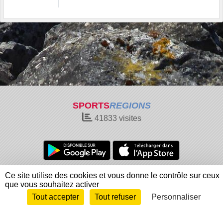
SPORTS
REGIONS
41833
visites
Charte cookies
Gestion des cookies
Ce site utilise des cookies et vous donne le contrôle sur ceux
que vous souhaitez activer
Informations légales
Signaler un contenu inapproprié
Tout accepter
Tout refuser
Personnaliser
Envie de participer ?
Connexion