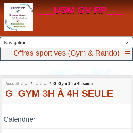
Panneau de gestion des cookies
___USM GV RP___
Offres sportives (Gym & Rando)
Accueil
G_Gym 3h à 4h seule
G_GYM 3H À 4H SEULE
Calendrier