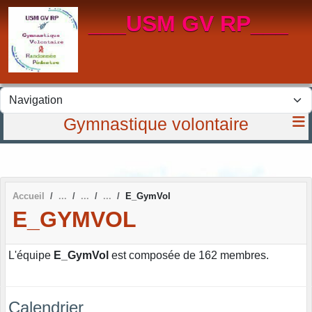
Panneau de gestion des cookies
___USM GV RP___
Gymnastique volontaire
Accueil
E_GymVol
E_GYMVOL
L'équipe
E_GymVol
est composée de 162 membres.
Calendrier