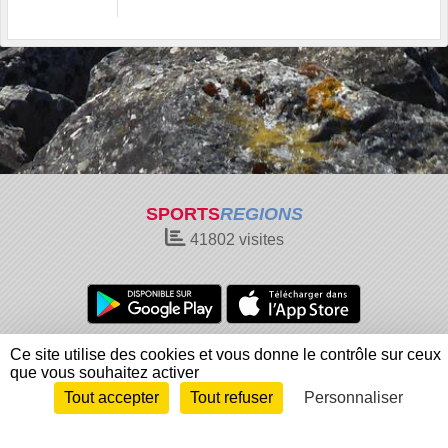
SPORTS
REGIONS
41802
visites
Charte cookies
Gestion des cookies
Ce site utilise des cookies et vous donne le contrôle sur ceux
que vous souhaitez activer
Informations légales
Signaler un contenu inapproprié
Tout accepter
Tout refuser
Personnaliser
Envie de participer ?
Connexion