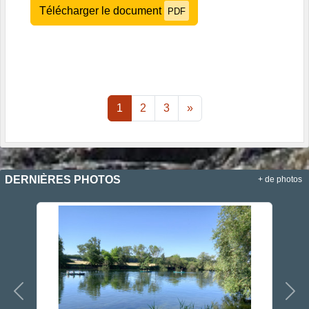
Télécharger le document
PDF
1
2
3
»
DERNIÈRES PHOTOS
+ de photos
Précedent
Sui