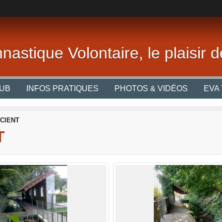
nastique Volontaire, le plaisir
LUB
INFOS PRATIQUES
PHOTOS & VIDÉOS
EVA 
TCIENT
T